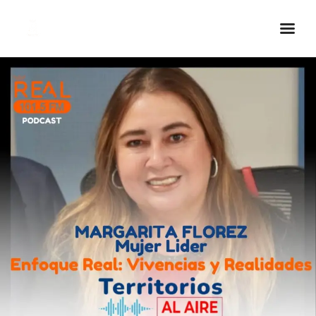
Inicio Real FM
Streaming
En Vivo
Descarga La APP
Programas
Noticias
Equipo
Sobre Nosotros
Contactos