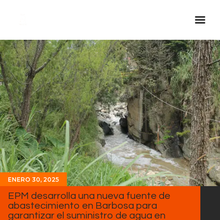
Inicio Real FM
Streaming
En Vivo
Descarga La APP
Programas
Noticias
Equipo
Sobre Nosotros
ENERO 30, 2025
Contactos
EPM desarrolla una nueva fuente de
abastecimiento en Barbosa para
garantizar el suministro de agua en