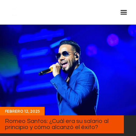
Inicio Real FM
Streaming
En Vivo
Descarga La APP
Programas
Noticias
Equipo
Sobre Nosotros
FEBRERO 12, 2025
Contactos
Romeo Santos: ¿Cuál era su salario al
principio y cómo alcanzó el éxito?