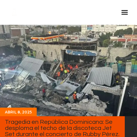
Inicio Real FM
Streaming
En Vivo
Descarga La APP
Programas
Noticias
Equipo
Sobre Nosotros
ABRIL 8, 2025
Contactos
Tragedia en República Dominicana: Se
desploma el techo de la discoteca Jet
Set durante el concierto de Rubby Pérez.