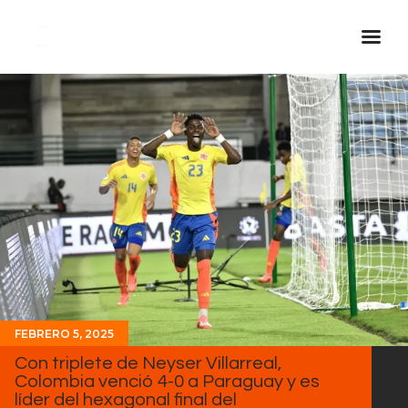
Inicio Real FM
Streaming
En Vivo
Descarga La APP
Programas
Noticias
Equipo
Sobre Nosotros
FEBRERO 5, 2025
Contactos
Con triplete de Neyser Villarreal,
Colombia venció 4-0 a Paraguay y es
líder del hexagonal final del