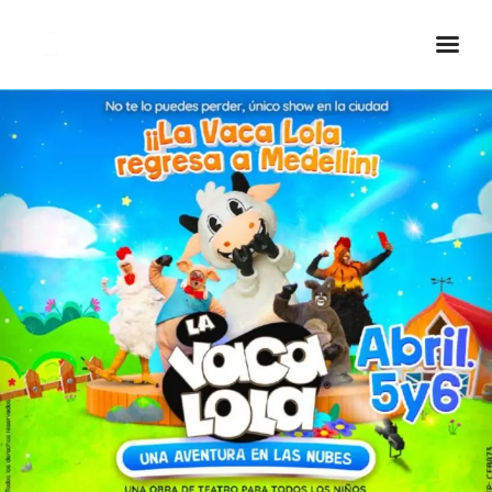
Inicio Real FM
Streaming
En Vivo
Descarga La APP
Programas
Noticias
Equipo
Sobre Nosotros
Contactos