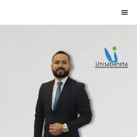
Inicio Real FM
Streaming
En Vivo
Descarga La APP
Programas
Noticias
Equipo
Sobre Nosotros
Contactos