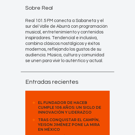
Sobre Real
Real 101.5 FM conecta a Sabaneta y el
sur del Valle de Aburrá con programación
musical, entretenimiento y contenidos
inspiradores. Tendencial e inclusiva,
combina clásicos nostálgicos y éxitos
modernos, reflejando los gustos de su
audiencia. Música, cultura y comunidad
se unen para vivir lo auténtico y actual.
Entradas recientes
EL FUNDADOR DE HACEB
CUMPLE 106 AÑOS: UN SIGLO DE
INNOVACIÓN Y LIDERAZGO
TRAS CONQUISTAR EL CAMPÍN,
YEISON JIMÉNEZ PONE LA MIRA
EN MÉXICO