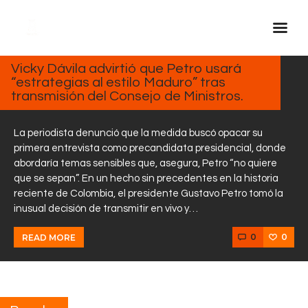
FEBRERO
5, 2025
Vicky Dávila advirtió que Petro usará
“estrategias al estilo Maduro” tras
Inicio Real FM
transmisión del Consejo de Ministros.
Streaming
En Vivo
La periodista denunció que la medida buscó opacar su
primera entrevista como precandidata presidencial, donde
Descarga La APP
abordaría temas sensibles que, asegura, Petro “no quiere
Programas
que se sepan”. En un hecho sin precedentes en la historia
reciente de Colombia, el presidente Gustavo Petro tomó la
Noticias
inusual decisión de transmitir en vivo y…
Equipo
0
0
READ MORE
Sobre Nosotros
Contactos