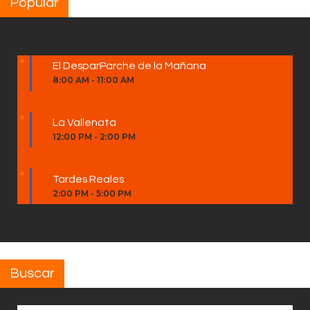
Popular
El DesparParche de la Mañana
8:00 AM
-
11:00 AM
La Vallenata
12:00 PM
-
2:00 PM
Tardes Reales
2:00 PM
-
5:00 PM
Buscar