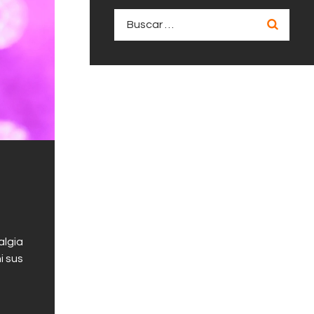
Buscar:
algia
i sus