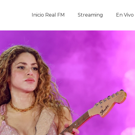
Inicio Real FM
Inicio Real FM
Streaming
En Vivo
Streaming
En Vivo
Descarga La APP
Programas
Noticias
Equipo
Sobre Nosotros