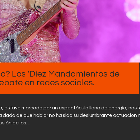
Contactos
o? Los ‘Diez Mandamientos de
bate en redes sociales.
illa, estuvo marcado por un espectáculo lleno de energía, nost
ha dado de qué hablar no ha sido su deslumbrante actuación n
lusión de los…