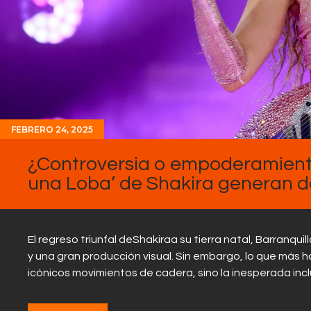
FEBRERO 24, 2025
¿Controversia o empoderamient
una Loba’ de Shakira generan de
El regreso triunfal deShakiraa su tierra natal, Barranqu
y una gran producción visual. Sin embargo, lo que más 
icónicos movimientos de cadera, sino la inesperada inc