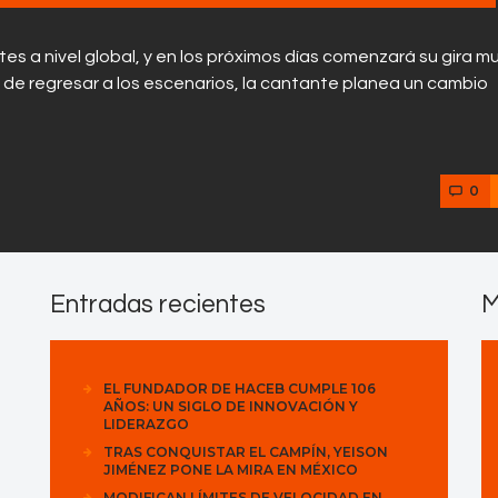
es a nivel global, y en los próximos días comenzará su gira m
es de regresar a los escenarios, la cantante planea un cambio
0
Entradas recientes
M
EL FUNDADOR DE HACEB CUMPLE 106
AÑOS: UN SIGLO DE INNOVACIÓN Y
LIDERAZGO
TRAS CONQUISTAR EL CAMPÍN, YEISON
JIMÉNEZ PONE LA MIRA EN MÉXICO
MODIFICAN LÍMITES DE VELOCIDAD EN