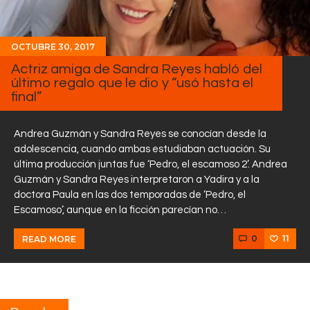
OCTUBRE 30, 2017
Actriz amiga de Sandra Reyes habló del
último regalo que le dio y “usó hasta el
final”
Andrea Guzmán y Sandra Reyes se conocían desde la
adolescencia, cuando ambas estudiaban actuación. Su
última producción juntas fue ‘Pedro, el escamoso 2’. Andrea
Guzmán y Sandra Reyes interpretaron a Yadira y a la
doctora Paula en las dos temporadas de ‘Pedro, el
Escamoso’, aunque en la ficción parecían no…
0
11
READ MORE