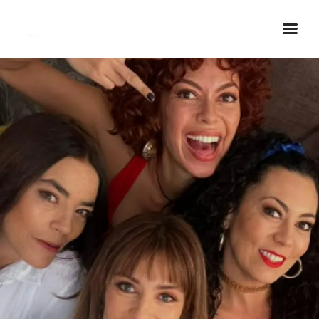
Inicio Real FM
Streaming
En Vivo
Descarga La APP
Programas
Noticias
Equipo
Sobre Nosotros
Contactos