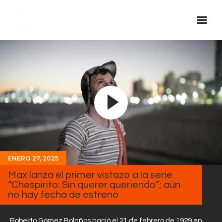
Inicio Real FM
Streaming
En Vivo
Descarga La APP
Programas
Noticias
ENERO 27, 2025
Equipo
Max lanza el primer vistazo a la serie
Sobre Nosotros
“Chespirito: Sin querer queriendo”; aún
no hay fecha de estreno
Contactos
Roberto Gómez Bolaños nació el 21 de febrero de 1929 en