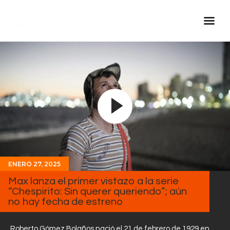
Inicio Real FM
Streaming
En Vivo
Descarga La APP
Programas
Noticias
ENERO 27, 2025
Equipo
Max lanza el primer vistazo a la serie
Sobre Nosotros
“Chespirito: Sin querer queriendo”; aún
no hay fecha de estreno
Contactos
Roberto Gómez Bolaños nació el 21 de febrero de 1929 en