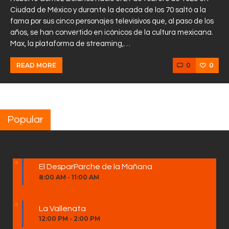
Ciudad de México y durante la decada de los 70 saltó a la
fama por sus cinco personajes televisivos que, al paso de los
años, se han convertido en icónicos de la cultura mexicana.
Max, la plataforma de streaming,…
0
0
READ MORE
Popular
El DesparParche de la Mañana
8:00 AM
-
11:00 AM
La Vallenata
12:00 PM
-
2:00 PM