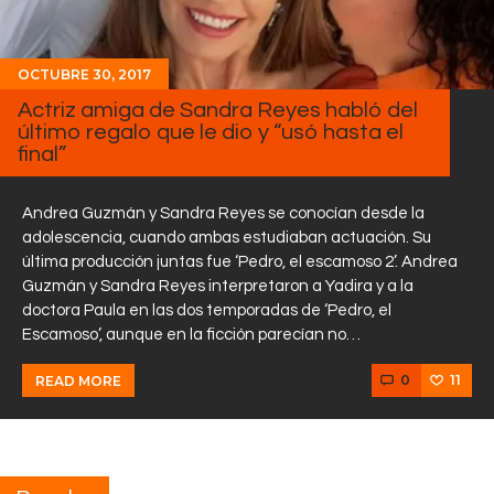
OCTUBRE 30, 2017
Actriz amiga de Sandra Reyes habló del
último regalo que le dio y “usó hasta el
final”
Andrea Guzmán y Sandra Reyes se conocían desde la
adolescencia, cuando ambas estudiaban actuación. Su
última producción juntas fue ‘Pedro, el escamoso 2’. Andrea
Guzmán y Sandra Reyes interpretaron a Yadira y a la
doctora Paula en las dos temporadas de ‘Pedro, el
Escamoso’, aunque en la ficción parecían no…
0
11
READ MORE