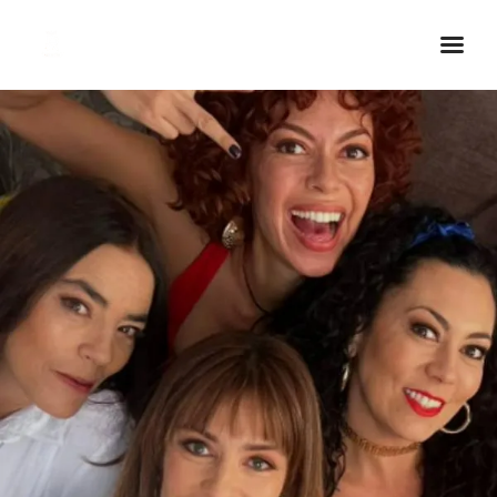
Inicio Real FM
Streaming
En Vivo
Descarga La APP
Programas
Noticias
Equipo
Sobre Nosotros
Contactos