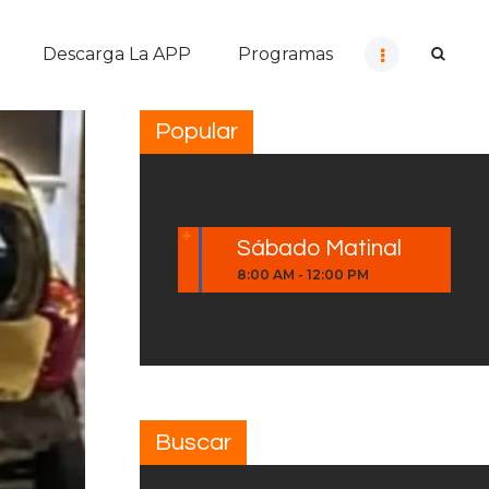
Descarga La APP
Programas
Popular
Sábado Matinal
8:00 AM
-
12:00 PM
Buscar