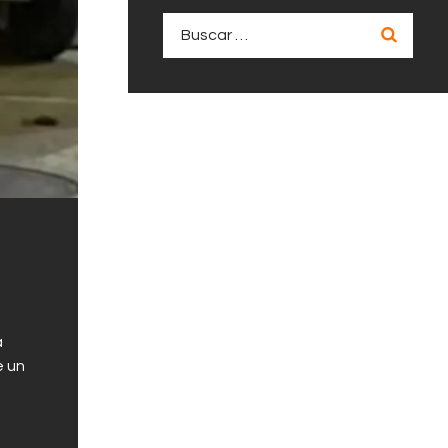
Buscar:
a
e un