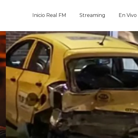
Inicio Real FM
Inicio Real FM
Streaming
En Vivo
Streaming
En Vivo
Descarga La APP
Programas
Noticias
Equipo
Sobre Nosotros