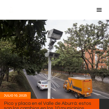
Inicio Real FM
Streaming
En Vivo
Descarga La APP
Programas
Noticias
Equipo
Sobre Nosotros
Contactos
JULIO 10, 2025
Pico y placa en el Valle de Aburrá: estos
son los cambios en los 10 municipios