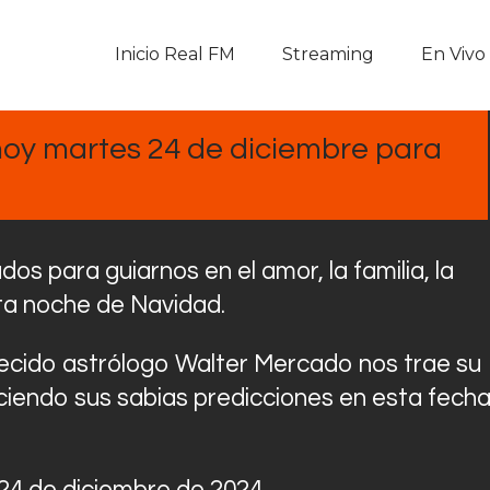
Inicio Real FM
Inicio Real FM
Streaming
En Vivo
Streaming
En Vivo
oy martes 24 de diciembre para
Descarga La APP
Programas
s para guiarnos en el amor, la familia, la
sta noche de Navidad.
Noticias
llecido astrólogo Walter Mercado nos trae su
Equipo
eciendo sus sabias predicciones en esta fech
Sobre Nosotros