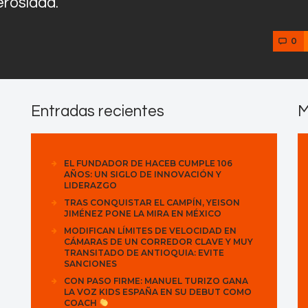
erosidad.
0
Entradas recientes
M
EL FUNDADOR DE HACEB CUMPLE 106
AÑOS: UN SIGLO DE INNOVACIÓN Y
LIDERAZGO
TRAS CONQUISTAR EL CAMPÍN, YEISON
JIMÉNEZ PONE LA MIRA EN MÉXICO
MODIFICAN LÍMITES DE VELOCIDAD EN
CÁMARAS DE UN CORREDOR CLAVE Y MUY
TRANSITADO DE ANTIOQUIA: EVITE
SANCIONES
CON PASO FIRME: MANUEL TURIZO GANA
LA VOZ KIDS ESPAÑA EN SU DEBUT COMO
COACH