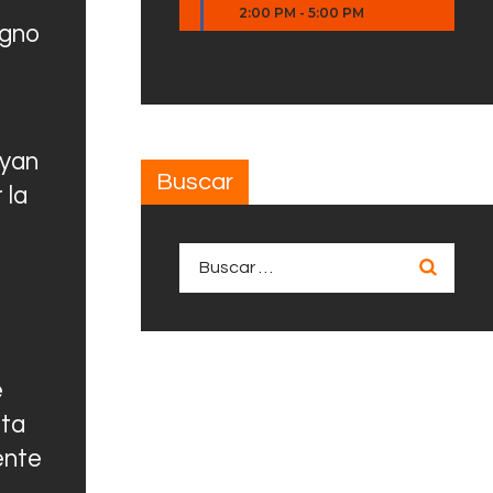
2:00 PM
-
5:00 PM
igno
uyan
Buscar
 la
Buscar:
e
sta
ente