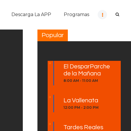
Descarga La APP
Programas
Popular
El DesparParche
de la Mañana
8:00 AM
-
11:00 AM
La Vallenata
a
12:00 PM
-
2:00 PM
Tardes Reales