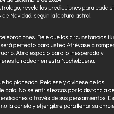
4 de diciembre de 2024
Contactos
strólogo, reveló las predicciones para cada s
 de Navidad, según la lectura astral.
 celebraciones. Deje que las circunstancias fl
n será perfecto para usted Atrévase a romper
tuario. Abra espacio para lo inesperado y
uienes lo rodean en esta Nochebuena.
ue ha planeado. Relájese y olvídese de las
 gala. No se entristezcas por la distancia d
 bendiciones a través de sus pensamientos. E
 la canela y el jengibre para llenar su ambi