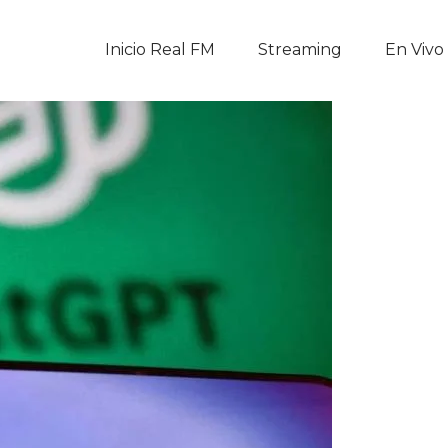
Inicio Real FM
Inicio Real FM
Streaming
En Vivo
Streaming
En Vivo
Descarga La APP
Programas
Noticias
Equipo
Sobre Nosotros