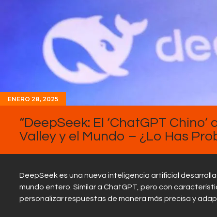
ENERO 28, 2025
“DeepSeek: El ‘ChatGPT Chino’ 
Valley y el Mundo – ¿Lo Has Pr
DeepSeek es una nueva inteligencia artificial desarrolla
mundo entero. Similar a ChatGPT, pero con caracterís
personalizar respuestas de manera más precisa y adapt