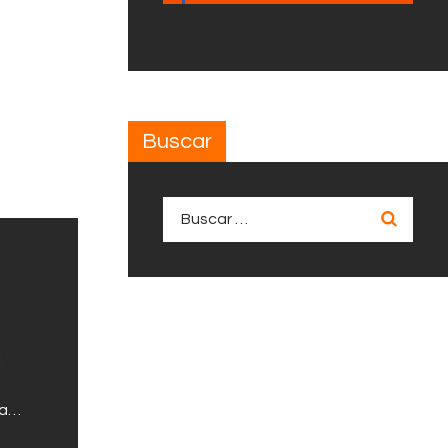
Buscar
Buscar:
l
da…