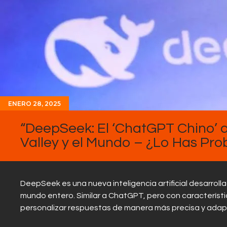
ENERO 28, 2025
“DeepSeek: El ‘ChatGPT Chino’ 
Valley y el Mundo – ¿Lo Has Pr
DeepSeek es una nueva inteligencia artificial desarrolla
mundo entero. Similar a ChatGPT, pero con caracterís
personalizar respuestas de manera más precisa y adapt