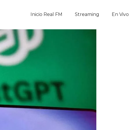
Inicio Real FM
Inicio Real FM
Streaming
En Vivo
Streaming
En Vivo
Descarga La APP
Programas
Noticias
Equipo
Sobre Nosotros