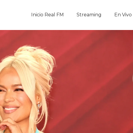
Inicio Real FM
Inicio Real FM
Streaming
En Vivo
Streaming
En Vivo
Descarga La APP
Programas
Noticias
Equipo
Sobre Nosotros