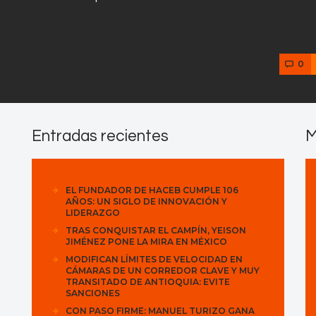
0
Entradas recientes
M
EL FUNDADOR DE HACEB CUMPLE 106
AÑOS: UN SIGLO DE INNOVACIÓN Y
LIDERAZGO
TRAS CONQUISTAR EL CAMPÍN, YEISON
JIMÉNEZ PONE LA MIRA EN MÉXICO
MODIFICAN LÍMITES DE VELOCIDAD EN
CÁMARAS DE UN CORREDOR CLAVE Y MUY
TRANSITADO DE ANTIOQUIA: EVITE
SANCIONES
CON PASO FIRME: MANUEL TURIZO GANA