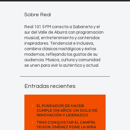
Sobre Real
Real 101.5 FM conecta a Sabaneta y el
sur del Valle de Aburrá con programación
musical, entretenimiento y contenidos
inspiradores. Tendencial e inclusiva,
combina clásicos nostálgicos y éxitos
modernos, reflejando los gustos de su
audiencia. Música, cultura y comunidad
se unen para vivir lo auténtico y actual.
Entradas recientes
EL FUNDADOR DE HACEB
CUMPLE 106 AÑOS: UN SIGLO DE
INNOVACIÓN Y LIDERAZGO
TRAS CONQUISTAR EL CAMPÍN,
YEISON JIMÉNEZ PONE LA MIRA