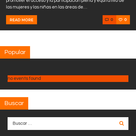
promover el acceso y la participación plena y equitativa de
las mujeres y las niñas en las áreas de…
0
0
READ MORE
Popular
no events found
Buscar
Buscar: