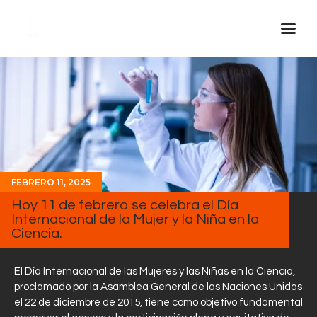
Inicio Real FM
Streaming
En Vivo
Descarga La APP
Programas
FEBRERO 11, 2025
Hoy 11 de febrero se celebra el Día
Noticias
Internacional de la Mujer y la Niña en la
Equipo
Ciencia.
Sobre Nosotros
El Día Internacional de las Mujeres y las Niñas en la Ciencia,
Contactos
proclamado por la Asamblea General de las Naciones Unidas
el 22 de diciembre de 2015, tiene como objetivo fundamental