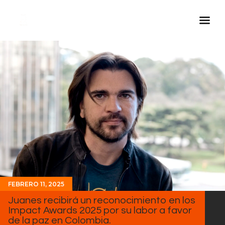
Inicio Real FM
Streaming
En Vivo
Descarga La APP
Programas
Noticias
Equipo
Sobre Nosotros
FEBRERO 11, 2025
Contactos
Juanes recibirá un reconocimiento en los
Impact Awards 2025 por su labor a favor
de la paz en Colombia.