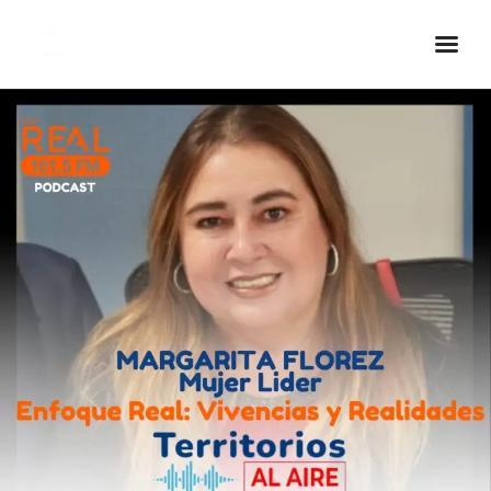
Inicio Real FM
Streaming
En Vivo
Descarga La APP
Programas
Noticias
Equipo
Sobre Nosotros
Contactos