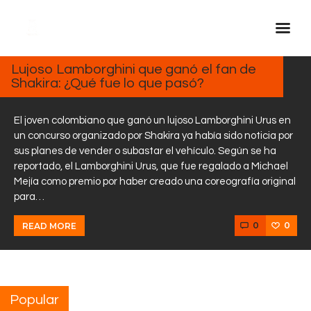
MARZO
11, 2025
Lujoso Lamborghini que ganó el fan de
Shakira: ¿Qué fue lo que pasó?
Inicio Real FM
Streaming
El joven colombiano que ganó un lujoso Lamborghini Urus en
En Vivo
un concurso organizado por Shakira ya había sido noticia por
sus planes de vender o subastar el vehículo. Según se ha
Descarga La APP
reportado, el Lamborghini Urus, que fue regalado a Michael
Programas
Mejía como premio por haber creado una coreografía original
para…
Noticias
Equipo
0
0
READ MORE
Sobre Nosotros
Contactos
Popular