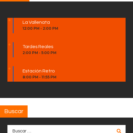
La Vallenata
12:00 PM
-
2:00 PM
Tardes Reales
2:00 PM
-
5:00 PM
Estación Retro
8:00 PM
-
11:55 PM
Buscar
Buscar: