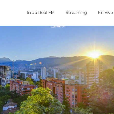
Inicio Real FM
Inicio Real FM
Streaming
En Vivo
Streaming
En Vivo
Descarga La APP
Programas
Noticias
Equipo
Sobre Nosotros