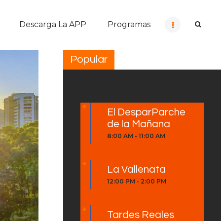
Descarga La APP
Programas
Popular
El DesparParche
de la Mañana
8:00 AM
-
11:00 AM
La Vallenata
12:00 PM
-
2:00 PM
Tardes Reales