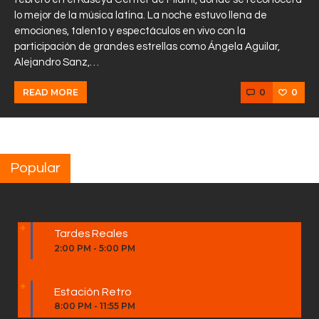
lo mejor de la música latina. La noche estuvo llena de
emociones, talento y espectáculos en vivo con la
participación de grandes estrellas como Ángela Aguilar,
Alejandro Sanz,…
0
0
READ MORE
Popular
Tardes Reales
2:00 PM
-
5:00 PM
Estación Retro
8:00 PM
-
11:55 PM