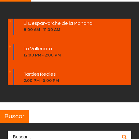
El DesparParche de la Mañana
8:00 AM
-
11:00 AM
La Vallenata
12:00 PM
-
2:00 PM
Tardes Reales
2:00 PM
-
5:00 PM
Buscar
Buscar: