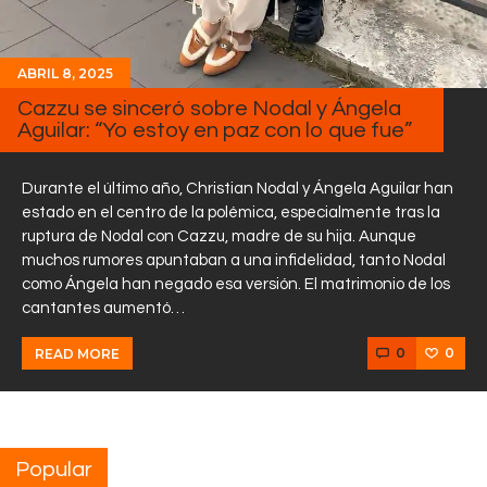
ABRIL 8, 2025
Cazzu se sinceró sobre Nodal y Ángela
Aguilar: “Yo estoy en paz con lo que fue”
Durante el último año, Christian Nodal y Ángela Aguilar han
estado en el centro de la polémica, especialmente tras la
ruptura de Nodal con Cazzu, madre de su hija. Aunque
muchos rumores apuntaban a una infidelidad, tanto Nodal
como Ángela han negado esa versión. El matrimonio de los
cantantes aumentó…
0
0
READ MORE
Popular