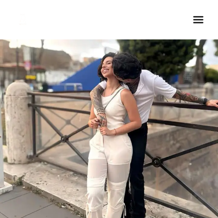
Inicio Real FM
Streaming
En Vivo
Descarga La APP
Programas
Noticias
Equipo
Sobre Nosotros
Contactos