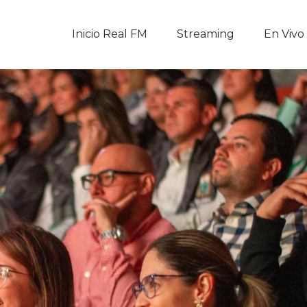
Inicio Real FM
Inicio Real FM
Streaming
En Vivo
Streaming
En Vivo
Descarga La APP
Programas
Noticias
Equipo
Sobre Nosotros