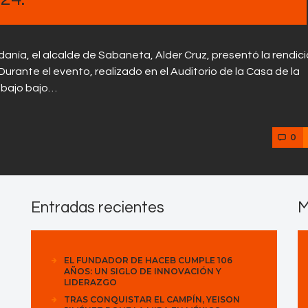
anía, el alcalde de Sabaneta, Alder Cruz, presentó la rendic
urante el evento, realizado en el Auditorio de la Casa de la
abajo bajo…
0
Entradas recientes
M
EL FUNDADOR DE HACEB CUMPLE 106
AÑOS: UN SIGLO DE INNOVACIÓN Y
LIDERAZGO
TRAS CONQUISTAR EL CAMPÍN, YEISON