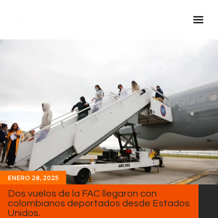
Inicio Real FM
Streaming
En Vivo
Descarga La APP
Programas
Noticias
Equipo
Sobre Nosotros
ENERO 28, 2025
Contactos
Dos vuelos de la FAC llegaron con
colombianos deportados desde Estados
Unidos.