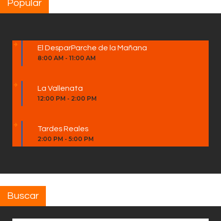
Popular
El DesparParche de la Mañana
8:00 AM
-
11:00 AM
La Vallenata
12:00 PM
-
2:00 PM
Tardes Reales
2:00 PM
-
5:00 PM
Buscar