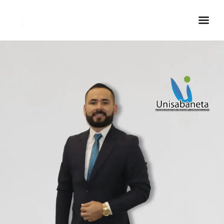
Inicio Real FM
Streaming
En Vivo
Descarga La APP
Programas
Noticias
Equipo
Sobre Nosotros
Contactos