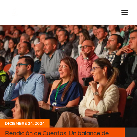
Inicio Real FM
Streaming
En Vivo
Descarga La APP
Programas
Noticias
Equipo
Sobre Nosotros
Contactos
DICIEMBRE 24, 2024
Rendición de Cuentas: Un balance de