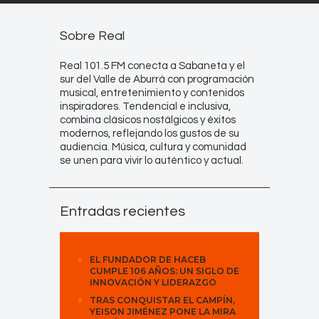
Sobre Real
Real 101.5 FM conecta a Sabaneta y el
sur del Valle de Aburrá con programación
musical, entretenimiento y contenidos
inspiradores. Tendencial e inclusiva,
combina clásicos nostálgicos y éxitos
modernos, reflejando los gustos de su
audiencia. Música, cultura y comunidad
se unen para vivir lo auténtico y actual.
Entradas recientes
EL FUNDADOR DE HACEB
CUMPLE 106 AÑOS: UN SIGLO DE
INNOVACIÓN Y LIDERAZGO
TRAS CONQUISTAR EL CAMPÍN,
YEISON JIMÉNEZ PONE LA MIRA