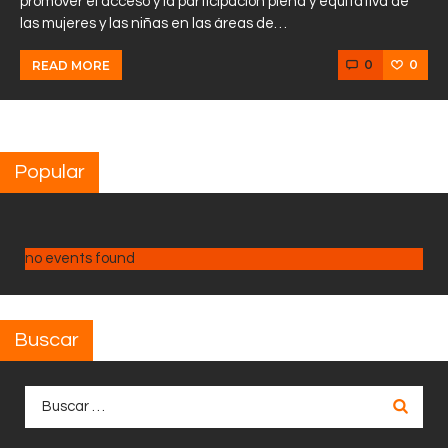
promover el acceso y la participación plena y equitativa de
las mujeres y las niñas en las áreas de…
0
0
READ MORE
Popular
no events found
Buscar
Buscar: