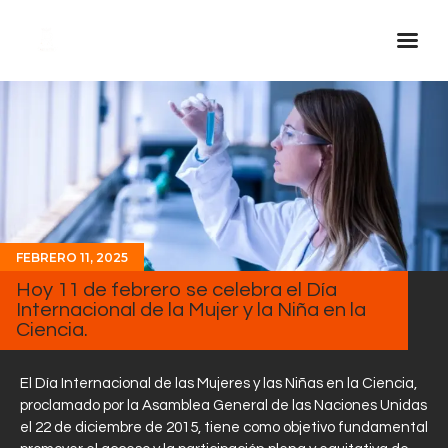
Inicio Real FM
Streaming
En Vivo
Descarga La APP
Programas
FEBRERO 11, 2025
Hoy 11 de febrero se celebra el Día
Noticias
Internacional de la Mujer y la Niña en la
Equipo
Ciencia.
Sobre Nosotros
El Día Internacional de las Mujeres y las Niñas en la Ciencia,
Contactos
proclamado por la Asamblea General de las Naciones Unidas
el 22 de diciembre de 2015, tiene como objetivo fundamental