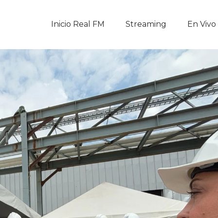
Inicio Real FM
Inicio Real FM
Streaming
En Vivo
Streaming
En Vivo
Descarga La APP
Programas
Noticias
Equipo
Sobre Nosotros