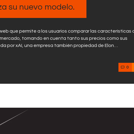
anza su nuevo modelo.
 web que permite a los usuarios comparar las características 
en el mercado, tomando en cuenta tanto sus precios como sus
ollada por xAI, una empresa también propiedad de Elon…
0