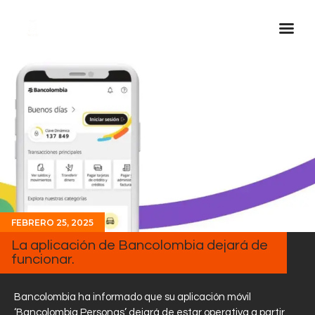
Inicio Real FM
Streaming
En Vivo
Descarga La APP
Programas
Noticias
FEBRERO 25, 2025
Equipo
La aplicación de Bancolombia dejará de
Sobre Nosotros
funcionar.
Contactos
Bancolombia ha informado que su aplicación móvil
‘Bancolombia Personas’ dejará de estar operativa a partir