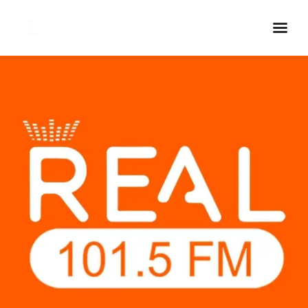
Inicio Real FM
Streaming
En Vivo
Descarga La APP
Programas
Noticias
Equipo
Sobre Nosotros
Contactos