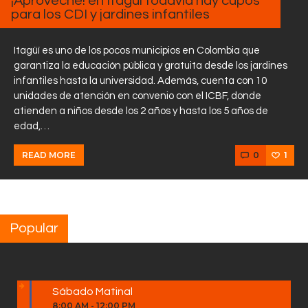
¡Aproveche! en Itagüí todavía hay cupos
para los CDI y jardines infantiles
Itagüí es uno de los pocos municipios en Colombia que
garantiza la educación pública y gratuita desde los jardines
infantiles hasta la universidad. Además, cuenta con 10
unidades de atención en convenio con el ICBF, donde
atienden a niños desde los 2 años y hasta los 5 años de
edad,…
0
1
READ MORE
Popular
Sábado Matinal
8:00 AM
-
12:00 PM