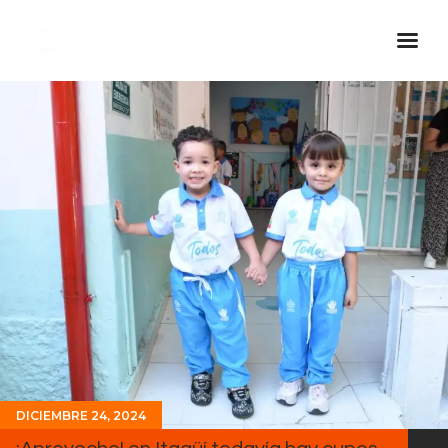
Inicio Real FM
Streaming
En Vivo
Descarga La APP
Programas
Noticias
Equipo
Sobre Nosotros
Contactos
DICIEMBRE 24, 2024