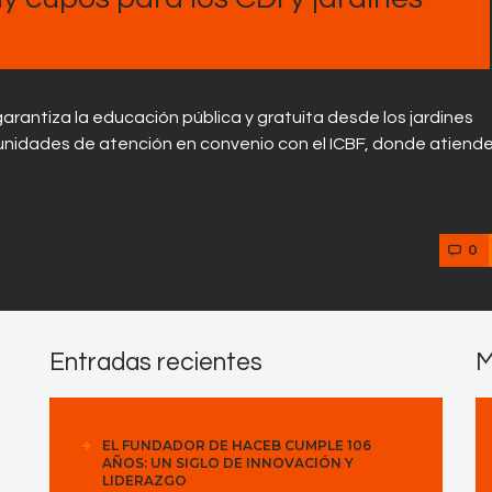
arantiza la educación pública y gratuita desde los jardines
 unidades de atención en convenio con el ICBF, donde atiend
0
Entradas recientes
M
EL FUNDADOR DE HACEB CUMPLE 106
AÑOS: UN SIGLO DE INNOVACIÓN Y
LIDERAZGO