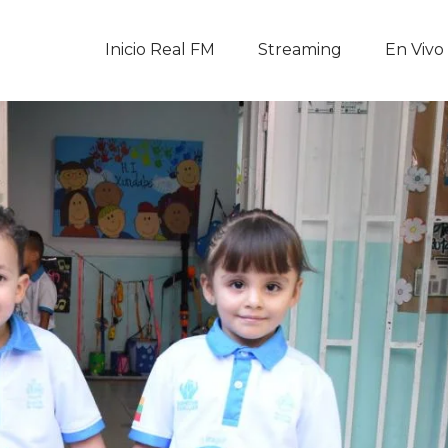
Inicio Real FM
Inicio Real FM
Streaming
En Vivo
Streaming
En Vivo
Descarga La APP
Programas
Noticias
Equipo
Sobre Nosotros