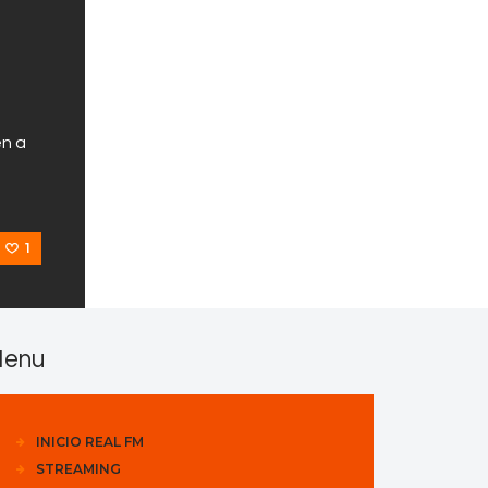
en a
1
enu
INICIO REAL FM
STREAMING