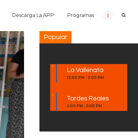
Descarga La APP
Programas
Popular
La Vallenata
12:00 PM
-
2:00 PM
Tardes Reales
2:00 PM
-
5:00 PM