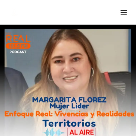
Inicio Real FM
Streaming
En Vivo
Descarga La APP
Programas
Noticias
Equipo
Sobre Nosotros
Contactos