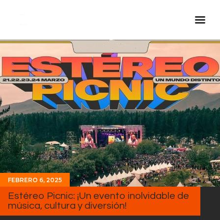
Inicio Real FM
Streaming
En Vivo
Descarga La APP
Programas
Noticias
Equipo
Sobre Nosotros
FEBRERO 6, 2025
Contactos
Estéreo Picnic: ¡Un evento inolvidable de
música, cultura y diversión!