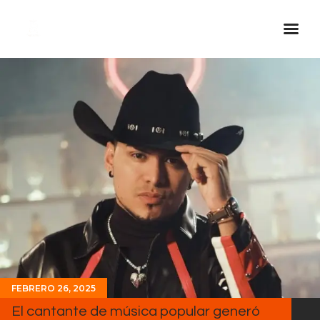
Inicio Real FM
Streaming
En Vivo
Descarga La APP
Programas
Noticias
Equipo
Sobre Nosotros
Contactos
FEBRERO 26, 2025
El cantante de música popular generó