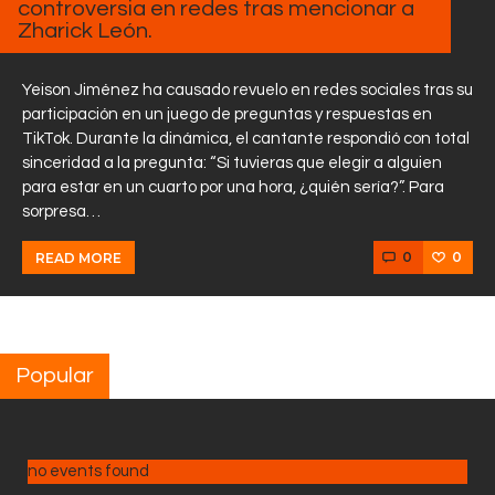
controversia en redes tras mencionar a
Zharick León.
Yeison Jiménez ha causado revuelo en redes sociales tras su
participación en un juego de preguntas y respuestas en
TikTok. Durante la dinámica, el cantante respondió con total
sinceridad a la pregunta: “Si tuvieras que elegir a alguien
para estar en un cuarto por una hora, ¿quién sería?”. Para
sorpresa…
0
0
READ MORE
Popular
no events found