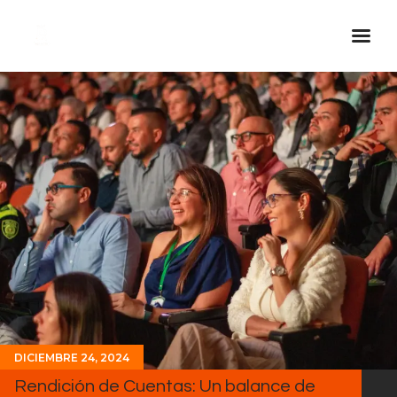
Inicio Real FM
Streaming
En Vivo
Descarga La APP
Programas
Noticias
Equipo
Sobre Nosotros
Contactos
DICIEMBRE 24, 2024
Rendición de Cuentas: Un balance de