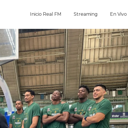
Inicio Real FM
Inicio Real FM
Streaming
En Vivo
Streaming
En Vivo
Descarga La APP
Programas
Noticias
Equipo
Sobre Nosotros