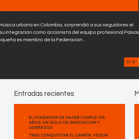
música urbana en Colombia, sorprendió a sus seguidores el
su integración como accionista del equipo profesional Paisa
tioqueña es miembro de la Federación…
0
Entradas recientes
M
EL FUNDADOR DE HACEB CUMPLE 106
AÑOS: UN SIGLO DE INNOVACIÓN Y
LIDERAZGO
TRAS CONQUISTAR EL CAMPÍN, YEISON