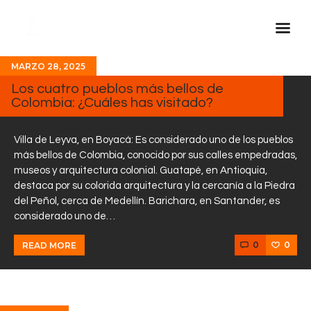
MARZO 28, 2025
Inicio Real FM
Los cuatro pueblos más bellos de
Colombia: ¿Cuáles has visitado?
Streaming
En Vivo
Villa de Leyva, en Boyacá: Es considerado uno de los pueblos
Descarga La APP
más bellos de Colombia, conocido por sus calles empedradas,
museos y arquitectura colonial. Guatapé, en Antioquia,
Programas
destaca por su colorida arquitectura y la cercanía a la Piedra
Noticias
del Peñol, cerca de Medellín. Barichara, en Santander, es
considerado uno de…
Equipo
0
0
READ MORE
Sobre Nosotros
Contactos