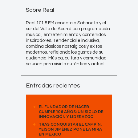
Sobre Real
Real 101.5 FM conecta a Sabaneta y el
sur del Valle de Aburrá con programación
musical, entretenimiento y contenidos
inspiradores. Tendencial e inclusiva,
combina clásicos nostálgicos y éxitos
modernos, reflejando los gustos de su
audiencia. Música, cultura y comunidad
se unen para vivir lo auténtico y actual.
Entradas recientes
EL FUNDADOR DE HACEB
CUMPLE 106 AÑOS: UN SIGLO DE
INNOVACIÓN Y LIDERAZGO
TRAS CONQUISTAR EL CAMPÍN,
YEISON JIMÉNEZ PONE LA MIRA
EN MÉXICO