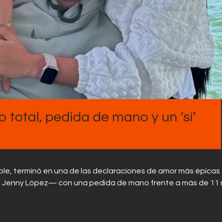
Contactos
o total, pedida de mano y un ‘sí’
le, terminó en una de las declaraciones de amor más épicas 
a Jenny López— con una pedida de mano frente a más de 11 