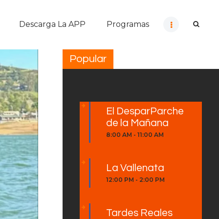
Descarga La APP
Programas
Popular
El DesparParche
de la Mañana
8:00 AM
-
11:00 AM
La Vallenata
12:00 PM
-
2:00 PM
Tardes Reales