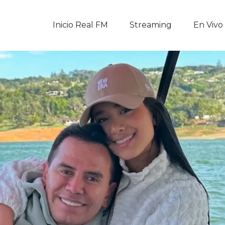
Inicio Real FM
Inicio Real FM
Streaming
En Vivo
Streaming
En Vivo
Descarga La APP
Programas
Noticias
Equipo
Sobre Nosotros