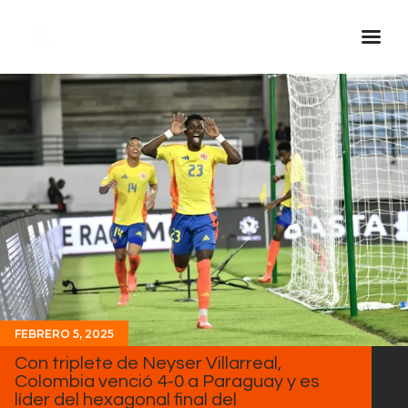
Inicio Real FM
Streaming
En Vivo
Descarga La APP
Programas
Noticias
Equipo
Sobre Nosotros
FEBRERO 5, 2025
Contactos
Con triplete de Neyser Villarreal,
Colombia venció 4-0 a Paraguay y es
líder del hexagonal final del