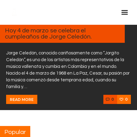
MARZO
4, 2025
Hoy 4 de marzo se celebra el
cumpleaños de Jorge Celedón.
Inicio Real FM
Streaming
Jorge Celedón, conocido cariñosamente como “Jorgito
En Vivo
Celedón”, es uno de los artistas más representativos de la
música vallenata y cumbia en Colombia y en el mundo.
Descarga La APP
Nacido el 4 de marzo de 1968 en La Paz, Cesar, su pasión por
Programas
la música comenzó desde temprana edad, cuando su
familia y…
Noticias
Equipo
0
0
READ MORE
Sobre Nosotros
Contactos
Popular