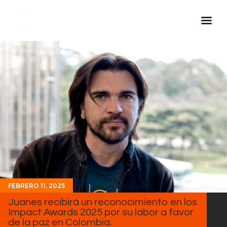
Inicio Real FM
Streaming
En Vivo
Descarga La APP
Programas
Noticias
Equipo
Sobre Nosotros
FEBRERO 11, 2025
Contactos
Juanes recibirá un reconocimiento en los
Impact Awards 2025 por su labor a favor
de la paz en Colombia.