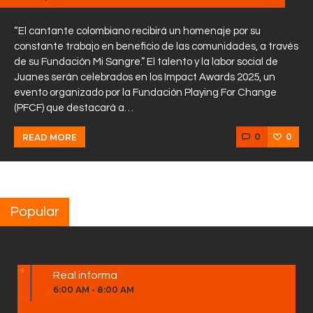
“El cantante colombiano recibirá un homenaje por su
constante trabajo en beneficio de las comunidades, a través
de su Fundación Mi Sangre.” El talento y la labor social de
Juanes serán celebrados en los Impact Awards 2025, un
evento organizado por la Fundación Playing For Change
(PFCF) que destacará a…
0
0
READ MORE
Popular
Real informa
6:00 AM
-
8:00 AM