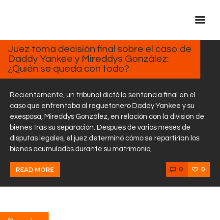
FEBRERO
13, 2025
Juez toma decisión final sobre el caso de
Daddy Yankee y Mireddys González:
Inicio Real FM
¿Quién se queda con todo?
Streaming
En Vivo
Recientemente, un tribunal dictó la sentencia final en el
caso que enfrentaba al reguetonero Daddy Yankee y su
Descarga La APP
exesposa, Mireddys González, en relación con la división de
Programas
bienes tras su separación. Después de varios meses de
disputas legales, el juez determinó cómo se repartirían los
Noticias
bienes acumulados durante su matrimonio,…
Equipo
0
0
READ MORE
Sobre Nosotros
Contactos