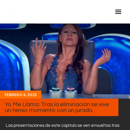
Inicio Real FM
Streaming
En Vivo
Descarga La APP
Programas
Noticias
Equipo
FEBRERO 6, 2025
Sobre Nosotros
Yo Me Llamo: Tras la eliminación se vive
un tenso momento con un jurado.
Contactos
Las presentaciones de este capítulo se ven envueltas tras