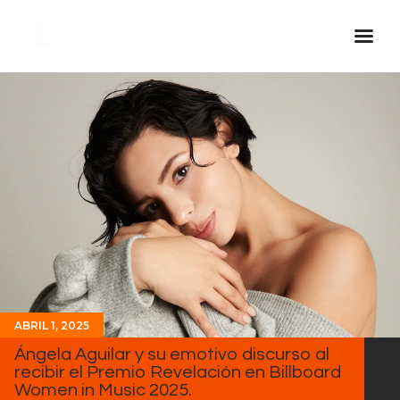
Inicio Real FM
Streaming
En Vivo
Descarga La APP
Programas
Noticias
Equipo
Sobre Nosotros
ABRIL 1, 2025
Contactos
Ángela Aguilar y su emotivo discurso al
recibir el Premio Revelación en Billboard
Women in Music 2025.