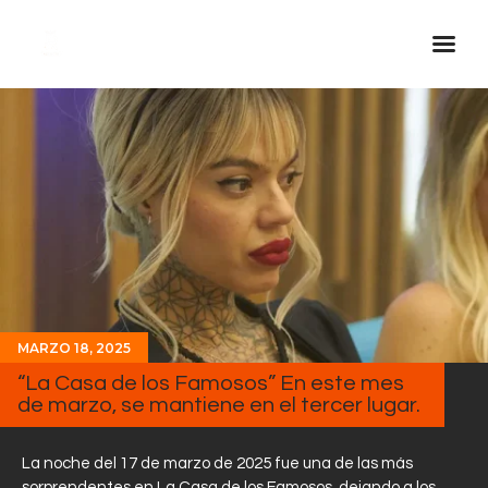
Inicio Real FM
Streaming
En Vivo
Descarga La APP
Programas
Noticias
MARZO 18, 2025
Equipo
“La Casa de los Famosos” En este mes
Sobre Nosotros
de marzo, se mantiene en el tercer lugar.
Contactos
La noche del 17 de marzo de 2025 fue una de las más
sorprendentes en La Casa de los Famosos, dejando a los